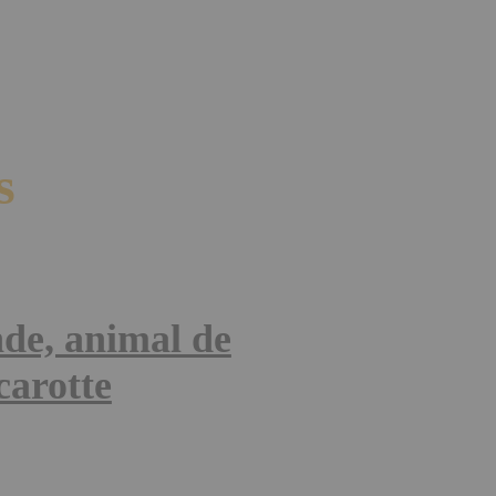
s
nde, animal de
carotte