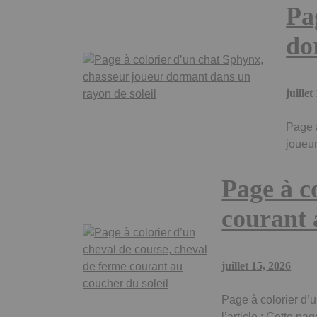
Pa
do
juillet
Page 
joueu
Page à c
courant 
juillet 15, 2026
Page à colorier d’
l’article : Cette p