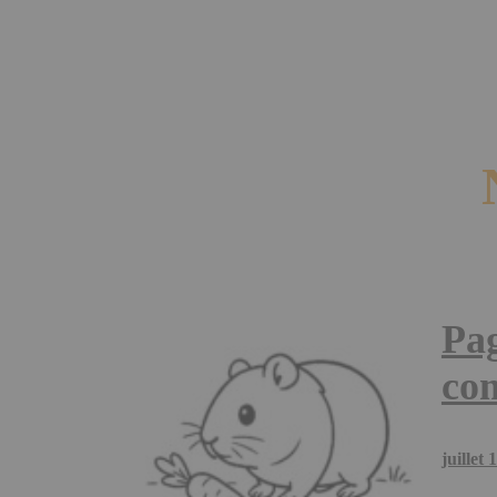
Pag
com
juillet 