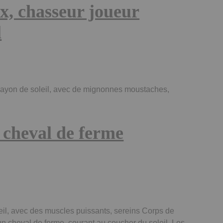
x, chasseur joueur
l
 rayon de soleil, avec de mignonnes moustaches,
, cheval de ferme
eil, avec des muscles puissants, sereins Corps de
un cheval de ferme, courant au coucher du soleil. Les