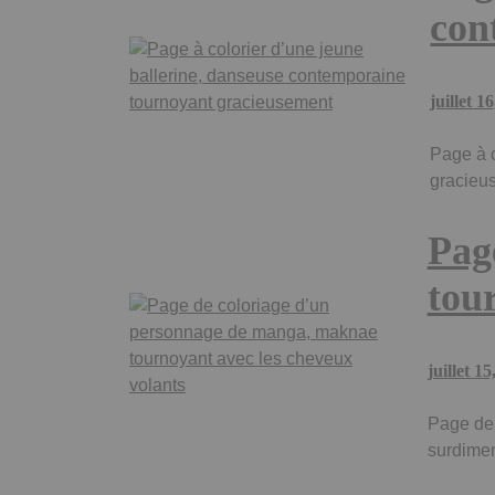
con
juillet 1
Page à c
gracieu
Pag
tou
juillet 15
Page de 
surdimen