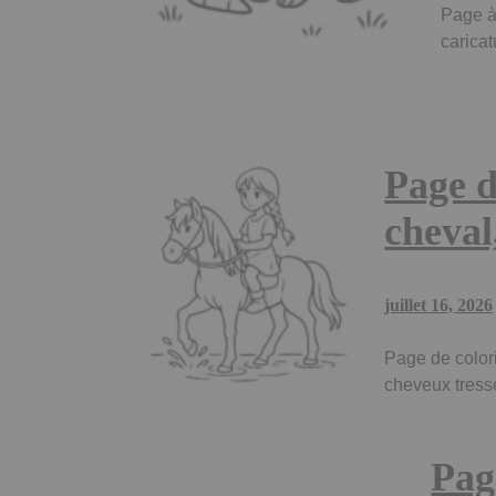
Page à
caricat
Page d
cheval
juillet 16, 2026
Page de colori
cheveux tress
Pag