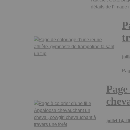
détails de l’image
P
t
juil
Pag
Page 
cheva
juillet 14, 2