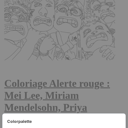
Coloriage Alerte rouge :
Mei Lee, Miriam
Mendelsohn, Priya
Mangal, Abby Park, Tyler