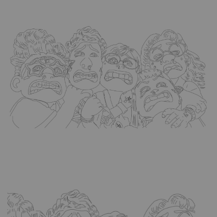
rouge
:
Nobody
like
U