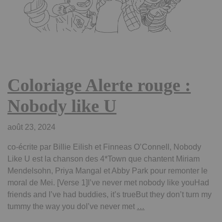
Coloriage Alerte rouge :
Nobody like U
août 23, 2024
co-écrite par Billie Eilish et Finneas O’Connell, Nobody
Like U est la chanson des 4*Town que chantent Miriam
Mendelsohn, Priya Mangal et Abby Park pour remonter le
moral de Mei. [Verse 1]I’ve never met nobody like youHad
friends and I’ve had buddies, it’s trueBut they don’t turn my
Coloriage
tummy the way you doI’ve never met
…
Alerte