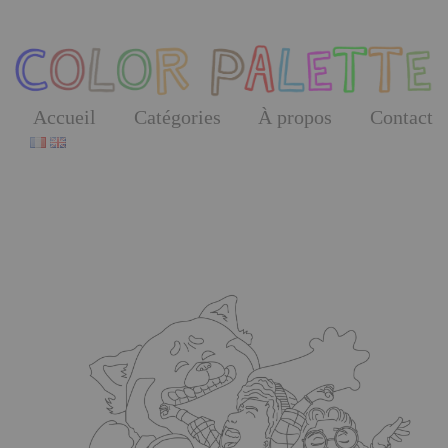
Skip
to
the
content
Accueil
Catégories
À propos
Contact