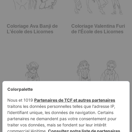
Coloriage Ava Banji de
Coloriage Valentina Furi
L'école des Licornes
de l'École des Licornes
Coloriage Miraculous
Coloriage Sophia
Dragonbug
Mendoza et son père
Miles Mendoza…