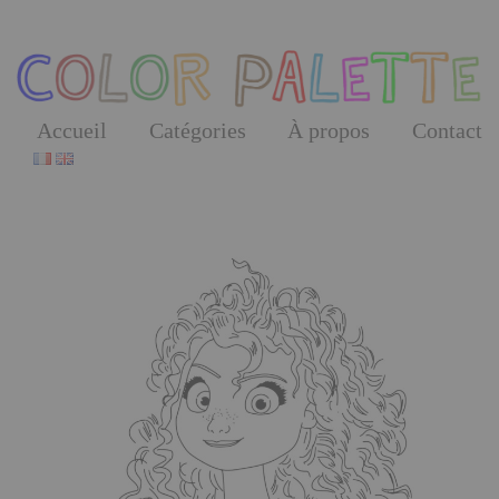
Skip
to
the
content
Accueil
Catégories
À propos
Contact