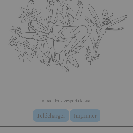
miraculous vesperia kawai
Télécharger
Imprimer