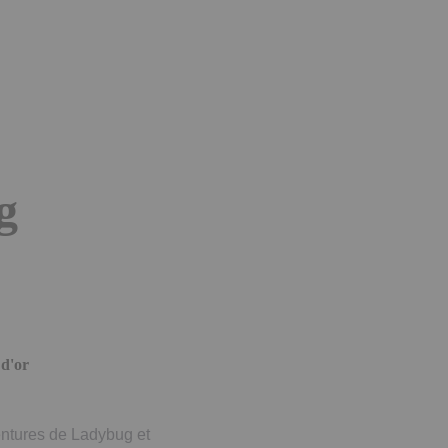
g
d'or
entures de Ladybug et