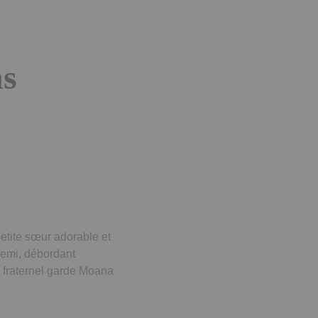
ns
etite sœur adorable et
demi, débordant
n fraternel garde Moana