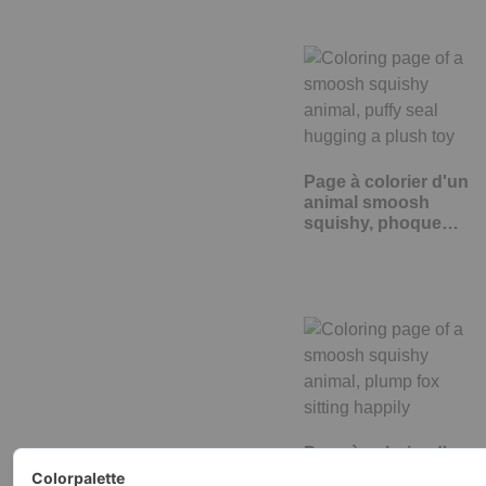
Page à colorier d'un
animal smoosh
squishy, phoque…
Page à colorier d'un
animal smoosh