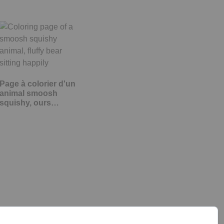
Page à colorier d'un
animal smoosh
squishy, ours…