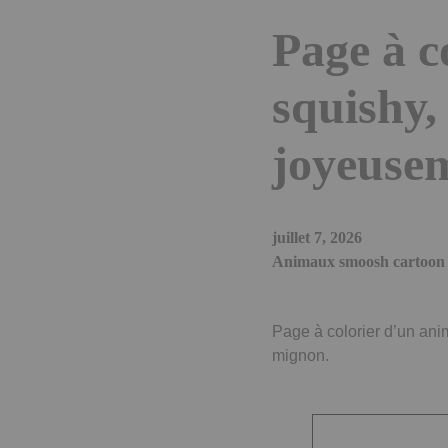
Page à c
squishy,
joyeuse
juillet 7, 2026
Animaux smoosh cartoon s
Page à colorier d’un an
mignon.