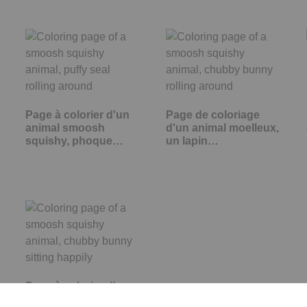
Page à colorier d'un
Page de coloriage
animal smoosh
d'un animal moelleux,
squishy, phoque…
un lapin…
Page à colorier d'un
animal smoosh