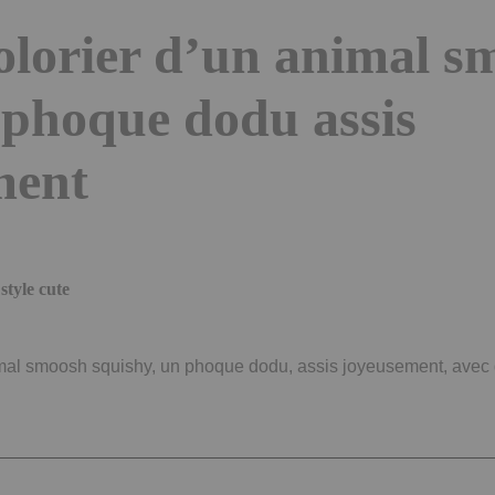
olorier d’un animal s
 phoque dodu assis
ment
tyle cute
imal smoosh squishy, un phoque dodu, assis joyeusement, avec 