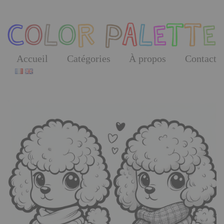
Skip
to
the
content
Accueil
Catégories
À propos
Contact