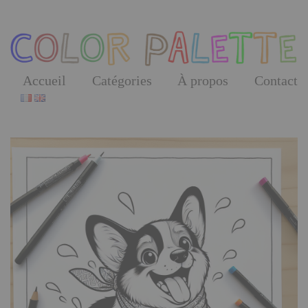
Skip
to
the
content
Accueil
Catégories
À propos
Contact