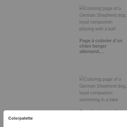
Page à colorier d'un
chien berger
allemand,…
Page à colorier d'un
chien Berger
Allemand, fidèle…