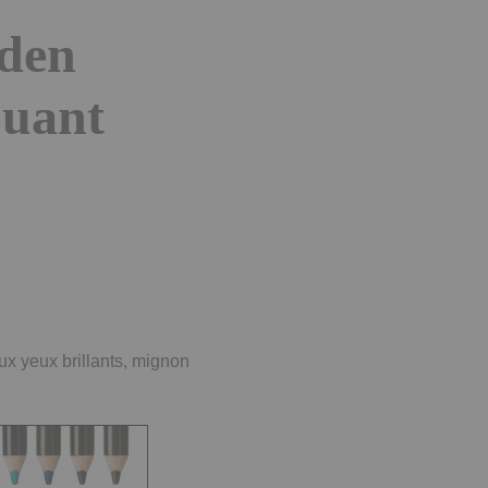
lden
ouant
ux yeux brillants, mignon