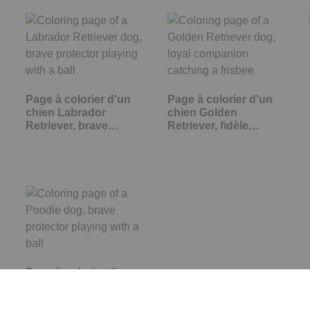
Page à colorier d'un
Page à colorier d'un
chien Labrador
chien Golden
Retriever, brave…
Retriever, fidèle…
Page à colorier d'un
chien Caniche, brave
protecteur…