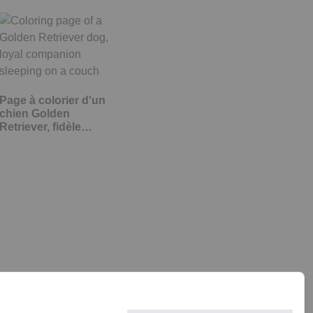
Page à colorier d'un
chien Golden
Retriever, fidèle…