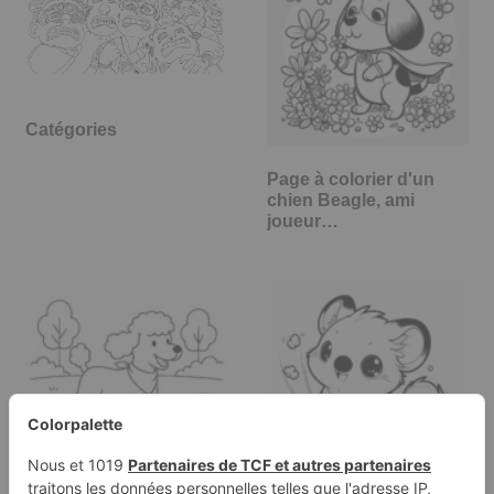
Catégories
Page à colorier d'un
chien Beagle, ami
joueur…