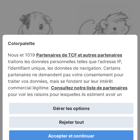
Page à colorier d'un
Page à colorier d'un
cochon d'Inde, petit…
cobaye, petit
explorateur…