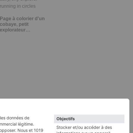
Page à colorier d'un
cobaye, petit
explorateur…