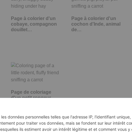
Page à colorier d'un
Page à colorier d'un
cobaye, compagnon
cochon d'Inde, animal
douillet…
de…
Page de coloriage
d'un petit rongeur,
ami duveteux…