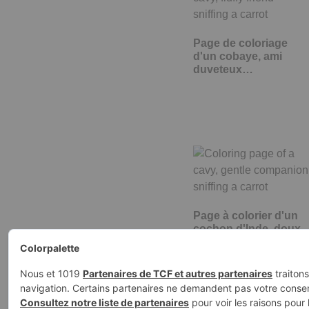
Page de coloriage
d'un cobaye, ami
duveteux…
Page à colorier d'un
cochon d'Inde, doux
compagnon…