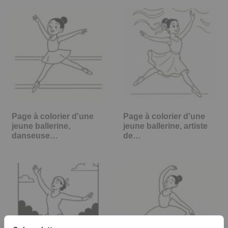
Page à colorier d'une
Page à colorier d'une
jeune ballerine,
jeune ballerine, artiste
danseuse…
de…