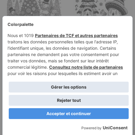
Page à colorier d'un
Page à colorier d'un
arbre de Noël, chanteur
arbre de Noël, fabricant
de Noël…
de…
Conditions
Politique de
d’utilisation
confidentialité