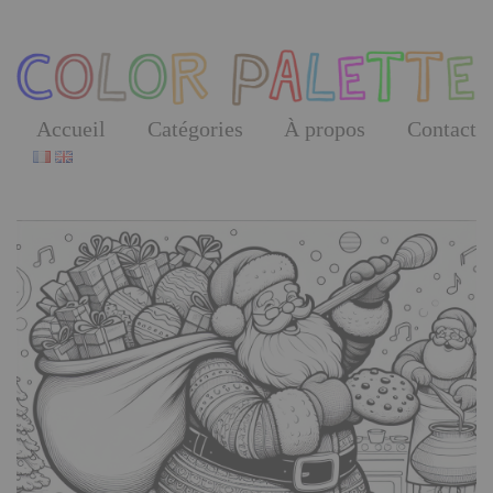
Skip
to
the
content
Accueil
Catégories
À propos
Contact