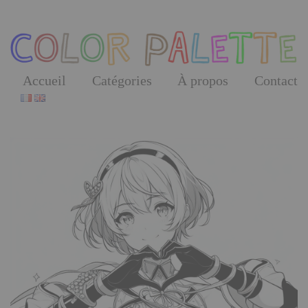
Skip
to
the
content
Accueil
Catégories
À propos
Contact