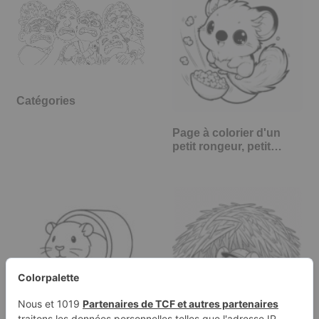
Catégories
Page à colorier d'un
petit rongeur, petit…