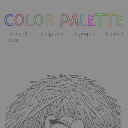
Skip
to
the
content
Accueil
Catégories
À propos
Contact