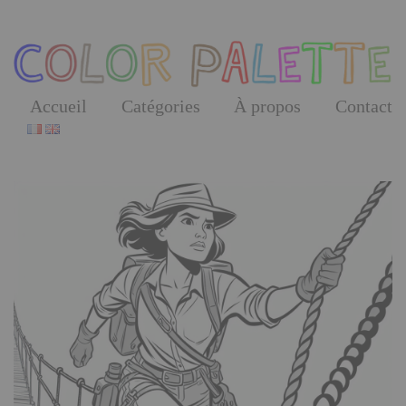
Skip
to
the
content
Accueil
Catégories
À propos
Contact