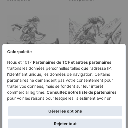
Page de coloriage
Page à colorier d'une
d'une guerrière
chercheuse de trésors,
voyageuse, nomade…
…