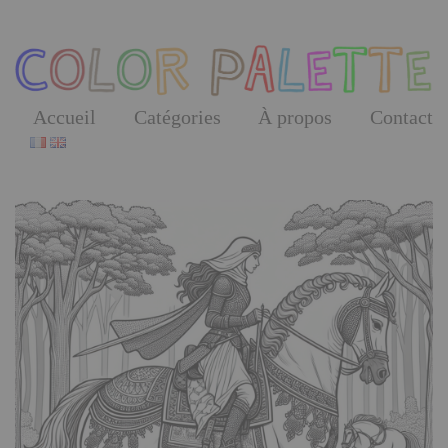
Skip
to
the
content
Accueil
Catégories
À propos
Contact