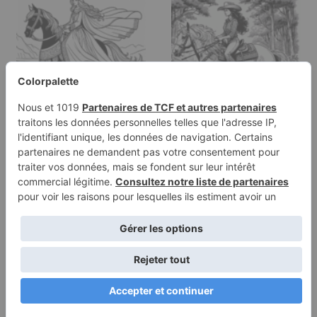
Page à colorier d'une
Page de coloriage
fille de cheval arabe
d'une cavalière
montant…
andalouse, athlète…
Conditions
Politique de