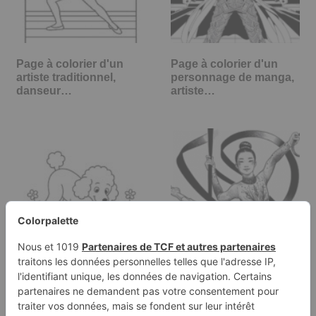
Page à colorier d'un
Page à colorier d'un
artiste traditionnel,
personnage de manga,
danseur…
artiste…
Page de coloriage d'un
Page de coloriage
chien Caniche, ami
d'une gymnaste
joueur…
féminine, artiste…