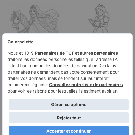
Page à colorier d'une
Page à colorier d'une
princesse, beauté
demoiselle royale,
royale…
héroïne…