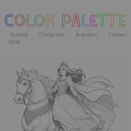
Skip
to
the
content
Accueil
Catégories
À propos
Contact