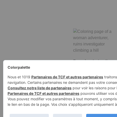
Page à colorier d'une
femme aventurière,
enquêtrice…