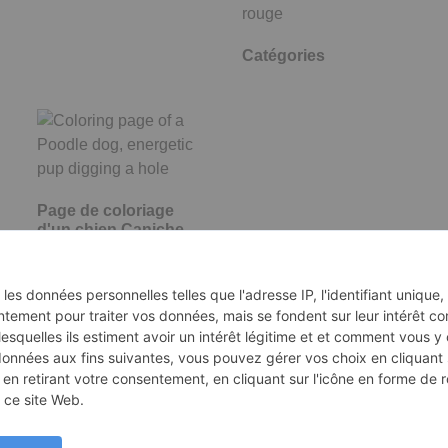
Catégories
Page de coloriage
d'un chien Caniche,
chiot…