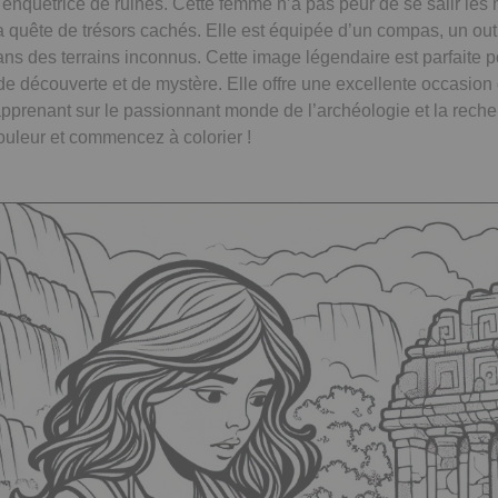
 enquêtrice de ruines. Cette femme n’a pas peur de se salir les
a quête de trésors cachés. Elle est équipée d’un compas, un outi
ns des terrains inconnus. Cette image légendaire est parfaite p
 de découverte et de mystère. Elle offre une excellente occasion d
 apprenant sur le passionnant monde de l’archéologie et la recher
uleur et commencez à colorier !