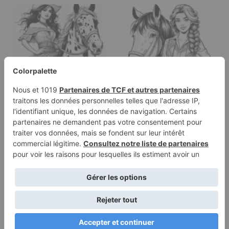
Page à colorier d'une
Page de coloriage
fille Appaloosa
d'une jeune femme à
chevauchant un…
cheval sur un…