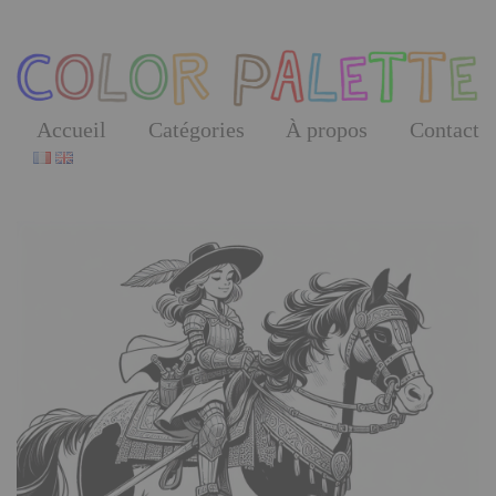
Skip
to
the
content
Accueil
Catégories
À propos
Contact