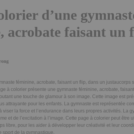
olorier d’une gymnast
, acrobate faisant un f
trong
aste féminine, acrobate, faisant un flip, dans un justaucorps scin
page à colorier présente une gymnaste féminine, acrobate, faisant 
 ajoutant une touche de glamour à son image. Cette image est pr
lus attrayante pour les enfants. La gymnaste est représentée com
à viser la force et l’endurance dans leurs propres activités. La g
e et de l’excitation à l’image. Cette page à colorier peut être u
s libre, pour les aider à développer leur créativité et leur coordi
e sport de la gymnastique.