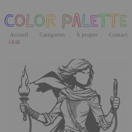
Skip
to
the
content
Accueil
Catégories
À propos
Contact