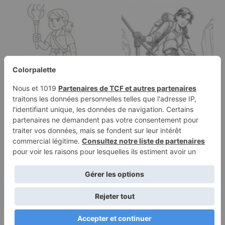
Page à colorier d'une
Page de coloriage
vagabonde féminine,
d'une héroïne intrépide,
enquêtrice…
…