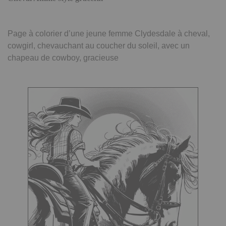
Page à colorier d’une jeune femme Clydesdale à cheval,
cowgirl, chevauchant au coucher du soleil, avec un
chapeau de cowboy, gracieuse