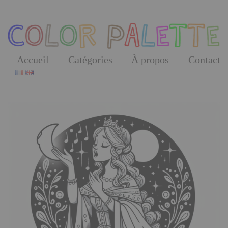
Skip
to
the
content
Accueil
Catégories
À propos
Contact