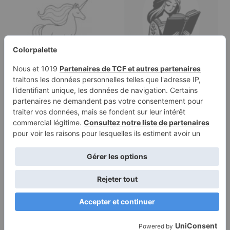
Page à colorier d'une
Page à colorier d'une
licorne, vagabonde au
demoiselle royale,
clair de…
gentille…
Conditions
Politique de
d’utilisation
confidentialité