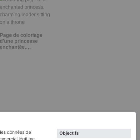
Page de coloriage
d'une princesse
enchantée,…