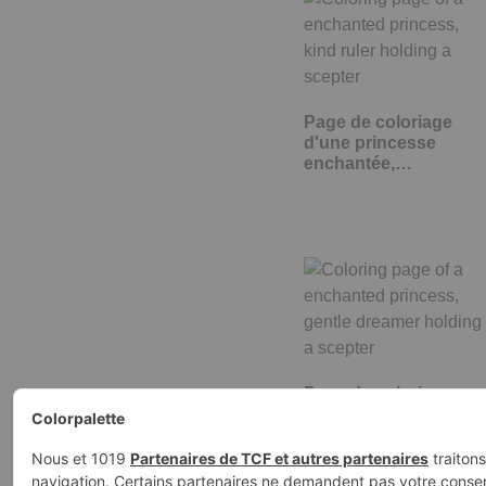
Page de coloriage
d'une princesse
enchantée,…
Page de coloriage
d'une princesse
enchantée, douce…