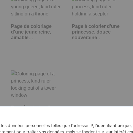
Page de coloriage
Page à colorier d'une
d'une jeune reine,
princesse, douce
aimable…
souveraine…
Page à colorier d'une
princesse,
souveraine…