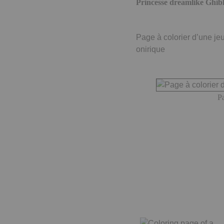
Princesse dreamlike Ghibli
Page à colorier d’une je
onirique
Pa