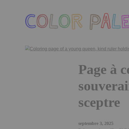
Skip
to
the
content
Page à c
souverai
sceptre
septembre 3, 2025