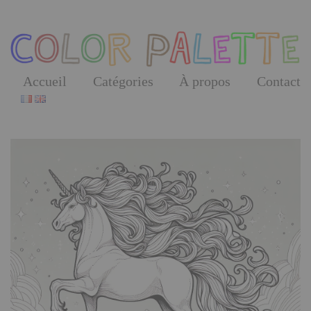
Skip
to
the
content
Accueil
Catégories
À propos
Contact