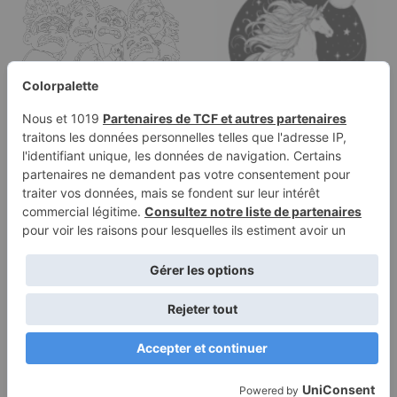
Catégories
Page à colorier d'une
licorne, destrier de
rêve…
Conditions
Politique de
d’utilisation
confidentialité