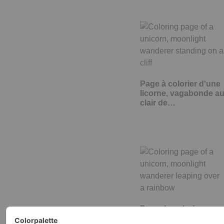
Page à colorier d'une
licorne, vagabonde a
clair de…
Page de coloriage
d'une licorne,