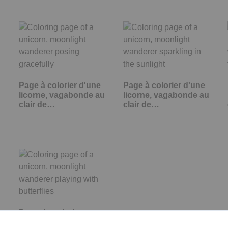
Page à colorier d'une
Page à colorier d'une
u
licorne, vagabonde au
licorne, vagabonde au
clair de…
clair de…
Page de coloriage
d'une licorne,