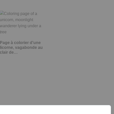
Page à colorier d'une
licorne, vagabonde au
clair de…