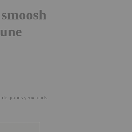
l smoosh
 une
c de grands yeux ronds,