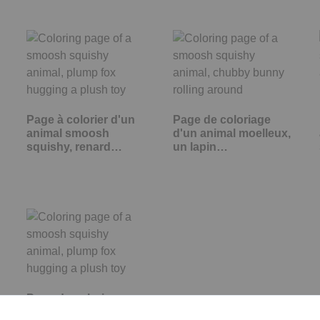
Page à colorier d'un
Page de coloriage
animal smoosh
d'un animal moelleux,
squishy, renard…
un lapin…
Page de coloriage
d'un animal smoosh