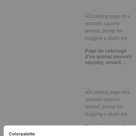
Page de coloriage
d'un animal smoosh
squishy, renard…
Page à colorier d'un
animal smoosh