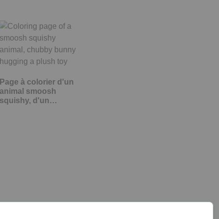
Page à colorier d'un
animal smoosh
squishy, d'un…