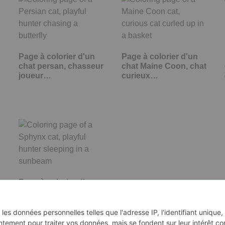
Page à colorier d'un
Page à colorier d'un
chat persan, chasseur
chat Maine Coon, chat
joueur…
curieux…
Page à colorier d'un
chat Sphynx,
chasseur joueur…