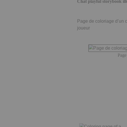
Chat playful storybook ill
Page de coloriage d’un c
joueur
Page 