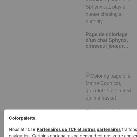
Page de coloriage
d'un chat Sphynx,
chasseur joueur…
Page de coloriage
d'un chat Maine
Coon, félin…