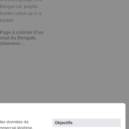
Page à colorier d'un
chat du Bengale,
chasseur…