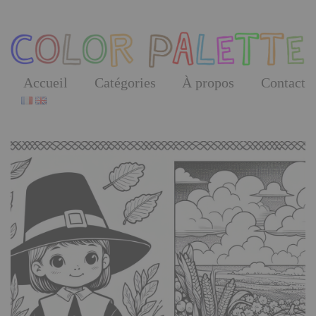
Skip
to
the
content
Accueil
Catégories
À propos
Contact