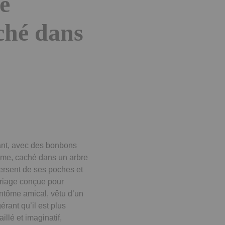
e
ché dans
ant, avec des bonbons
tume, caché dans un arbre
versent de ses poches et
oriage conçue pour
antôme amical, vêtu d’un
rant qu’il est plus
aillé et imaginatif,