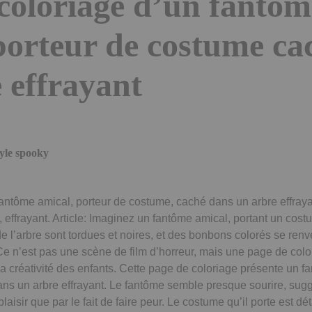
coloriage d’un fantôm
porteur de costume ca
 effrayant
yle spooky
antôme amical, porteur de costume, caché dans un arbre effray
, effrayant. Article: Imaginez un fantôme amical, portant un cos
de l’arbre sont tordues et noires, et des bonbons colorés se ren
 Ce n’est pas une scène de film d’horreur, mais une page de col
 la créativité des enfants. Cette page de coloriage présente un f
ns un arbre effrayant. Le fantôme semble presque sourire, suggé
plaisir que par le fait de faire peur. Le costume qu’il porte est dét