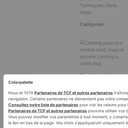
Catégories
Page de coloriage
d'un enfant zombie,
sorcier…