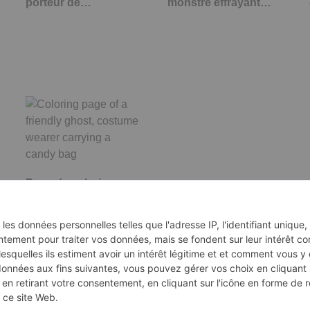
porteur de…
monstre effrayant…
Page de coloriage
d'un fantôme amical,
porteur de…