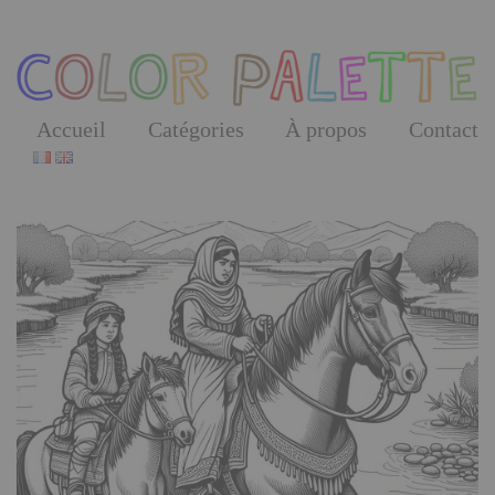
Skip
to
the
content
Accueil
Catégories
À propos
Contact