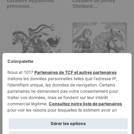
cavalière Appaloosa,
cavalière de poney
princesse…
Shetland,…
Page à colorier d'une
Page de coloriage
cavalière Appaloosa,
d'une fille de
princesse…
Clydesdale…