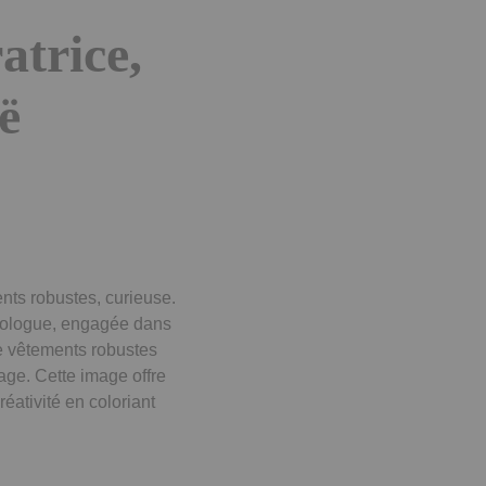
atrice,
ë
nts robustes, curieuse.
héologue, engagée dans
e vêtements robustes
sage. Cette image offre
réativité en coloriant