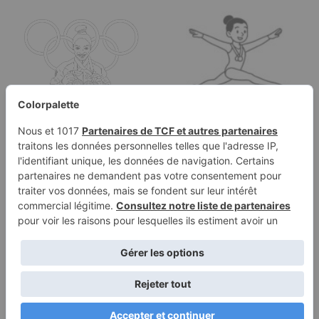
Coloriage Jeux
Olympiques de
gymnastique :
Page à colorier d'une
Simone…
gymnaste compétitive,
gymnaste…