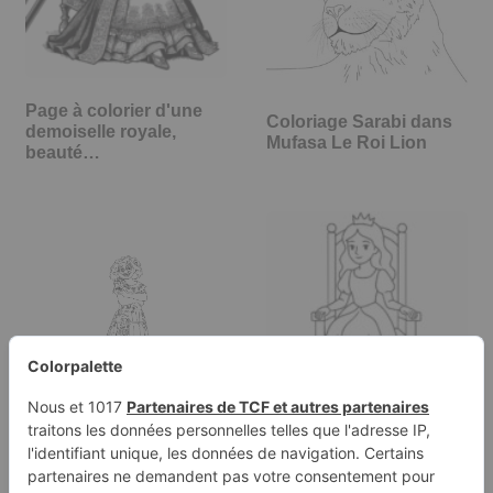
Page à colorier d'une
Coloriage Sarabi dans
demoiselle royale,
Mufasa Le Roi Lion
beauté…
Page à colorier d'une
Coloriage Mirabel de la
demoiselle royale,
famille Madrigal,
beauté…