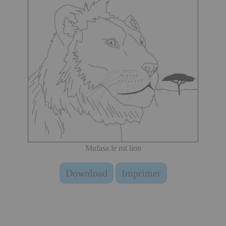
Mufasa le roi lion
Download
Imprimer