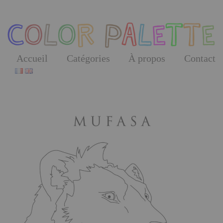
Skip
to
the
content
Accueil
Catégories
À propos
Contact