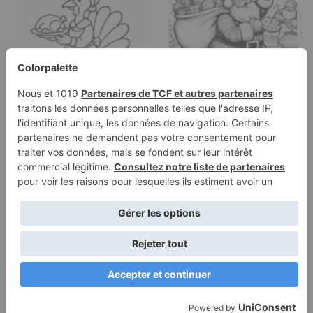
Page de coloriage
Page à colorier d'un
d'une dinde, membre de
Père Noël, chanteur
la famille…
de…
Conditions
Politique de
d’utilisation
confidentialité