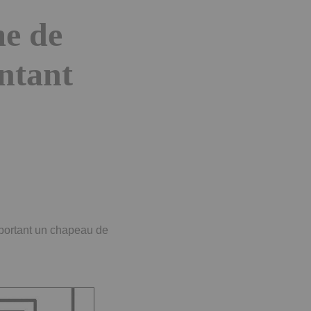
me de
antant
 portant un chapeau de