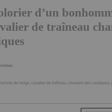
colorier d’un bonhom
avalier de traîneau ch
iques
hristmas
homme de neige, cavalier de traîneau, chantant des cantiques,