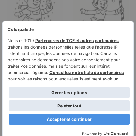
Page à colorier d'un
Page à colorier d'un
bonhomme de neige,
elfe, fabricant de
fabricant de…
jouets…
Conditions
Politique de
d’utilisation
confidentialité