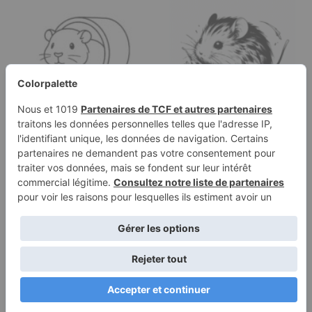
Page de coloriage d'un
Page à colorier d'un
cochon d'Inde
petit rongeur,
domestique,…
minuscule…
Conditions
Politique de