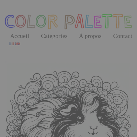
Skip
to
the
content
Accueil
Catégories
À propos
Contact