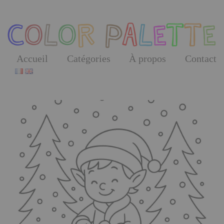
Skip
to
the
content
Accueil
Catégories
À propos
Contact