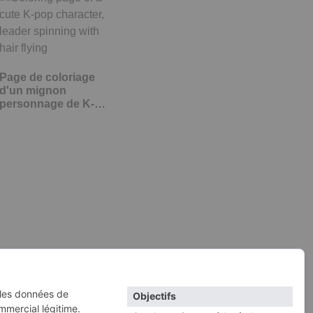
Page de coloriage
d'un mignon
personnage de K-
pop,…