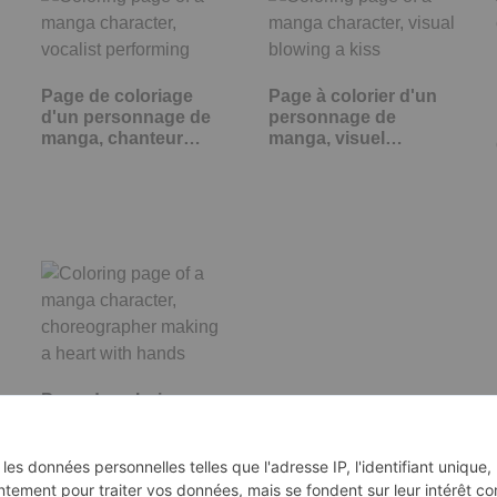
Page de coloriage
Page à colorier d'un
d'un personnage de
personnage de
manga, chanteur…
manga, visuel…
Page de coloriage
d'un personnage de
manga,…