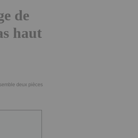
ge de
as haut
nsemble deux pièces