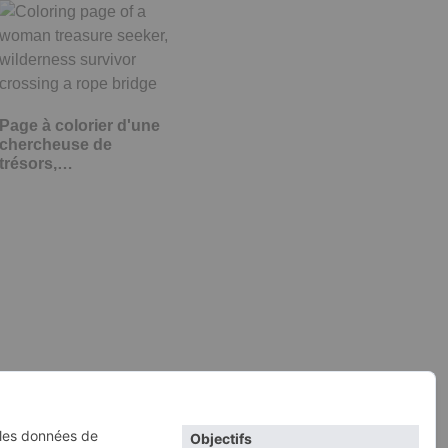
Page à colorier d'une
chercheuse de
trésors,…