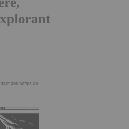
ère,
explorant
rtant des bottes de