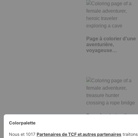
Page à colorier d'une
aventurière,
voyageuse…
Page à colorier d'une
aventurière,
chasseuse de…