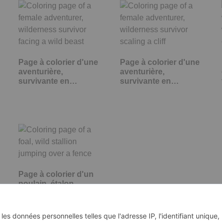
Page à colorier d'une
Page à colorier d'une
aventurière,
aventurière,
survivante en…
survivante en…
Page à colorier d'un
poulain, étalon
sauvage sautant…