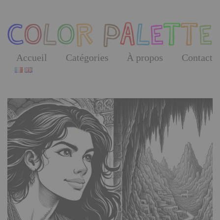
Skip
to
the
content
Accueil
Catégories
À propos
Contact