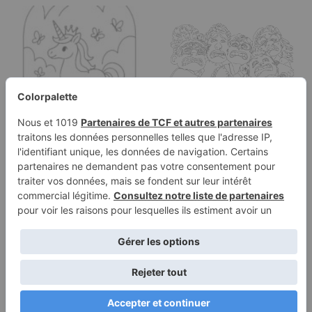
Catégories
Page à colorier d'une
licorne, ami
fantastique…