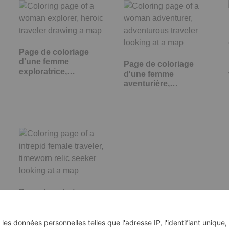
Page de coloriage
d'une femme
Page de coloriage
exploratrice,…
d'une femme
aventurière,
voyageuse…
Page de coloriage
d'une voyageuse
intrépide,…