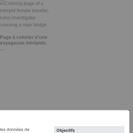
Page à colorier d'une
voyageuse intrépide,
…