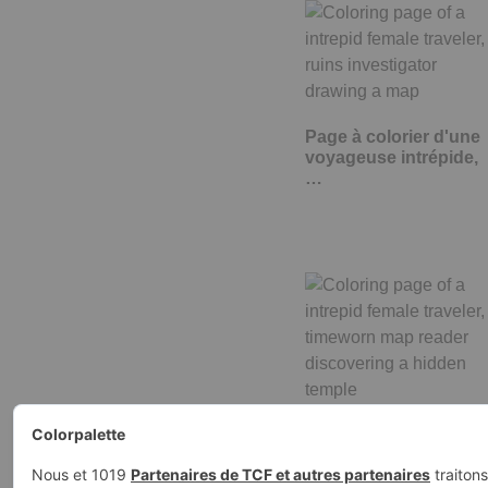
Page à colorier d'une
voyageuse intrépide,
…
Page à colorier d'une
voyageuse intrépide,
lectrice…