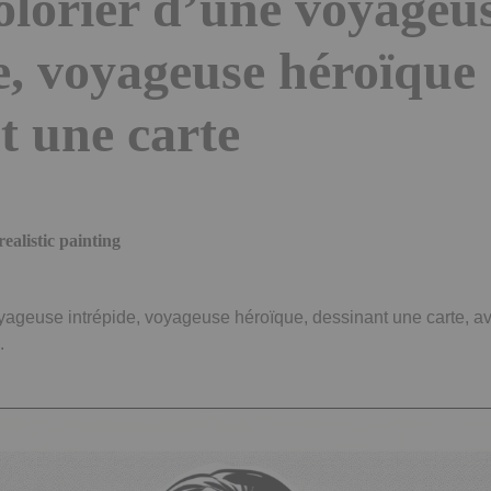
olorier d’une voyageu
e, voyageuse héroïque
t une carte
ealistic painting
yageuse intrépide, voyageuse héroïque, dessinant une carte, a
.