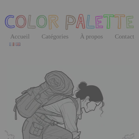
Skip
to
the
content
Accueil
Catégories
À propos
Contact