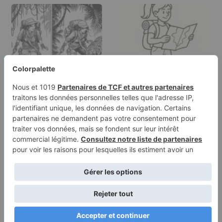
Page à colorier d'une
Page de coloriage
voyageuse intrépide,…
d'une femme
aventurière,
voyageuse…